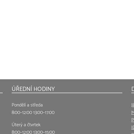
ÚŘEDNÍ HODINY
Pondělí a středa
J
8:00–12:00 13:00–17:00
M
P
Úterý a čtvrtek
I
8:00–12:00 13:00–15:00