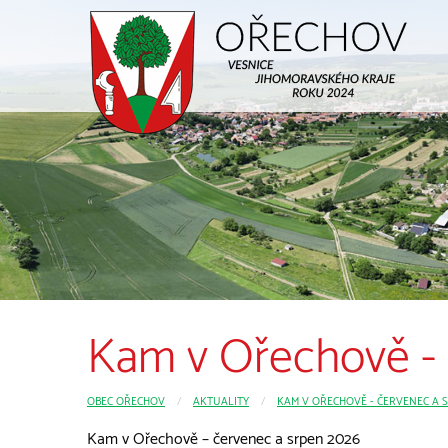
Kam v Ořechově - 
OBEC OŘECHOV
CURRENT:
AKTUALITY
KAM V OŘECHOVĚ - ČERVENEC A S
Kam v Ořechově – červenec a srpen 2026