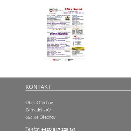
KONTAKT
Obec Ořechov
Zahradní 216/1
664 44 Ořechov
Telefon:
+420 547 225 131