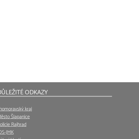
DŮLEŽITÉ ODKAZY
ihomoravský kraj
ěsto Šlapanice
olicie Rajhrad
DS-JMK