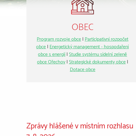
OBEC
Program rozvoje obce
|
Participativní rozpočet
obce
|
Energetický management - hospodaření
obce s energií
|
Studie systému sídelní zeleně
obce Ořechov
|
Strategické dokumenty obce
|
Dotace obce
Zprávy hlášené v místním rozhlasu
7. 8. 2026