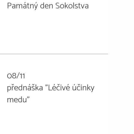
Památný den Sokolstva
08/11
přednáška "Léčivé účinky
medu"