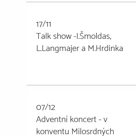
17/11
Talk show -I.Šmoldas,
L.Langmajer a M.Hrdinka
07/12
Adventní koncert - v
konventu Milosrdných