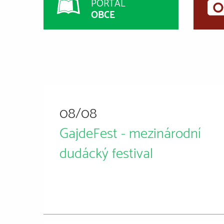
PORTÁL
OBCE
08/08
GajdeFest - mezinárodní
dudácký festival