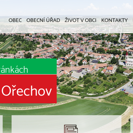
OBEC
OBECNÍ ÚŘAD
ŽIVOT V OBCI
KONTAKTY
tránkách
 Ořechov