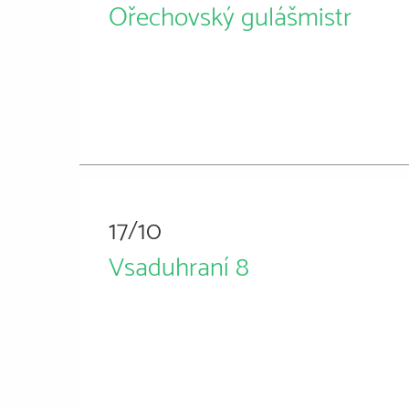
Ořechovský gulášmistr
17/10
Vsaduhraní 8