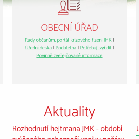
OBECNÍ ÚŘAD
Rady občanům, portál krizového řízení JMK
|
Úřední deska
|
Podatelna
|
Potřebuji vyřídit
|
Povinně zveřejňované informace
Aktuality
Rozhodnutí hejtmana JMK - období
zvýšeného nebezpečí vzniku požáru