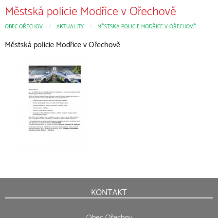
Městská policie Modřice v Ořechově
OBEC OŘECHOV
CURRENT:
AKTUALITY
MĚSTSKÁ POLICIE MODŘICE V OŘECHOVĚ
Městská policie Modřice v Ořechově
KONTAKT
Obec Ořechov