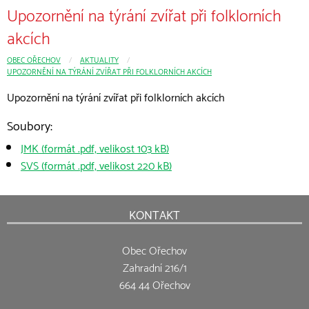
Upozornění na týrání zvířat při folklorních
akcích
OBEC OŘECHOV
CURRENT:
AKTUALITY
UPOZORNĚNÍ NA TÝRÁNÍ ZVÍŘAT PŘI FOLKLORNÍCH AKCÍCH
Upozornění na týrání zvířat při folklorních akcích
Soubory:
JMK (formát .pdf, velikost 103 kB)
SVS (formát .pdf, velikost 220 kB)
KONTAKT
Obec Ořechov
Zahradní 216/1
664 44 Ořechov