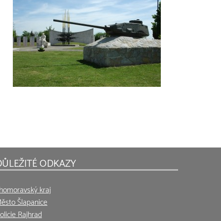
DŮLEŽITÉ ODKAZY
ihomoravský kraj
ěsto Šlapanice
olicie Rajhrad