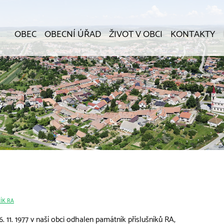
OBEC
OBECNÍ ÚŘAD
ŽIVOT V OBCI
KONTAKTY
ÍK RA
. 11. 1977 v naší obci odhalen památník příslušníků RA,