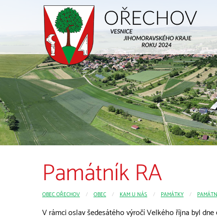
Památník RA
OBEC OŘECHOV
CURRENT:
OBEC
CURRENT:
KAM U NÁS
CURRENT:
PAMÁTKY
PAMÁTN
V rámci oslav šedesátého výročí Velkého října byl dne 6