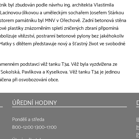
k byl zbudován podle návrhu ing. architekta Vlastimila
u Lacinovou-Jílkovou a uměleckým sochařem Josefem Stárkou
vestorem památníku byl MNV v Ořechově. Zadní betonová stěna
vé plastiky znázorněním spletí zničených zbraní připomíná
bolizuje vítězství, postranní betonové pylony bez jakéhokoliv
Matky s dítětem představuje nový a šťastný život ve svobodné
amenném podstavci věž tanku T34. Věž byla vyzdvižena ze
c Sokolská, Pavlíkova a Kyselkova. Věž tanku T34 je jedinou
ičena při osvobozování obce.
ÚŘEDNÍ HODINY
Pondělí a středa
J
8:00–12:00 13:00–17:00
M
P