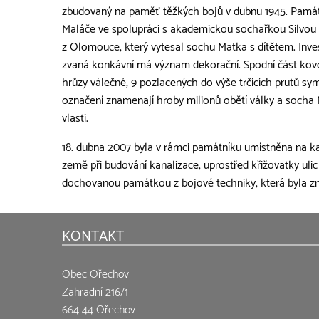
zbudovaný na paměť těžkých bojů v dubnu 1945. Památní
Maláče ve spolupráci s akademickou sochařkou Silvo
z Olomouce, který vytesal sochu Matka s dítětem. In
zvaná konkávní má význam dekorační. Spodní část kovo
hrůzy válečné, 9 pozlacených do výše trčících prutů sym
označení znamenají hroby milionů obětí války a socha 
vlasti.
18. dubna 2007 byla v rámci památníku umístněna na k
země při budování kanalizace, uprostřed křižovatky uli
dochovanou památkou z bojové techniky, která byla zn
KONTAKT
Obec Ořechov
Zahradní 216/1
664 44 Ořechov