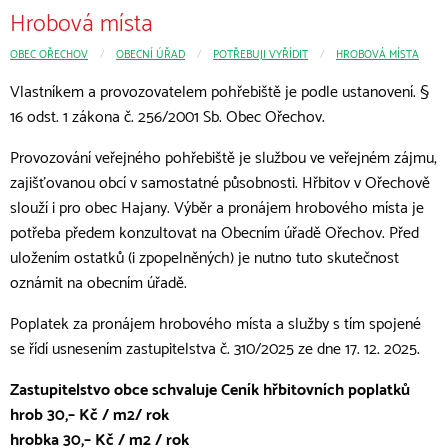
Hrobová místa
OBEC OŘECHOV
CURRENT:
OBECNÍ ÚŘAD
CURRENT:
POTŘEBUJI VYŘÍDIT
HROBOVÁ MÍSTA
Vlastníkem a provozovatelem pohřebiště je podle ustanovení. §
16 odst. 1 zákona č. 256/2001 Sb. Obec Ořechov.
Provozování veřejného pohřebiště je službou ve veřejném zájmu,
zajišťovanou obcí v samostatné působnosti. Hřbitov v Ořechově
slouží i pro obec Hajany. Výběr a pronájem hrobového místa je
potřeba předem konzultovat na Obecním úřadě Ořechov. Před
uložením ostatků (i zpopelněných) je nutno tuto skutečnost
oznámit na obecním úřadě.
Poplatek za pronájem hrobového místa a služby s tím spojené
se řídí usnesením zastupitelstva č. 310/2025 ze dne 17. 12. 2025.
Zastupitelstvo obce schvaluje Ceník hřbitovních poplatků
hrob 30,– Kč / m2/ rok
hrobka 30,– Kč / m2 / rok