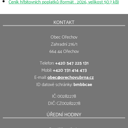
Ceník hřbitovních poplatků (formát . 2026, velikost 50.7 kB)
KONTAKT
Obec Ořechov
Zahradní 216/1
664 44 Ořechov
Telefon:
+420 547 225 131
Mobil:
+420 731 414 473
E-mail:
obec@orechovubrna.cz
ID datové schránky:
bmbbcae
IČ: 00282278
DIČ: CZ00282278
ÚŘEDNÍ HODINY