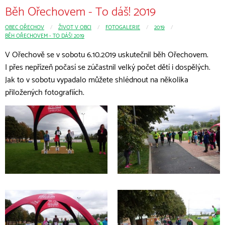
Běh Ořechovem - To dáš! 2019
OBEC OŘECHOV
CURRENT:
ŽIVOT V OBCI
CURRENT:
FOTOGALERIE
CURRENT:
2019
BĚH OŘECHOVEM - TO DÁŠ! 2019
V Ořechově se v sobotu 6.10.2019 usku­tečnil běh Ořechovem.
I přes nepřízeň počasí se zúčastnil velký počet dětí i dospělých.
Jak to v sobotu vypadalo můžete shlédnout na několika
přiložených fotografiích.