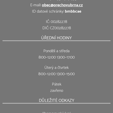
E-mail:
obec@orechovubrna.cz
ID datové schránky:
bmbbcae
IČ: 00282278
DIČ: CZ00282278
ÚŘEDNÍ HODINY
Pondělí a středa
8:00–12:00 13:00–17:00
Úterý a čtvrtek
8:00–12:00 13:00–15:00
Pátek
zavřeno
DŮLEŽITÉ ODKAZY
Jihomoravský kraj