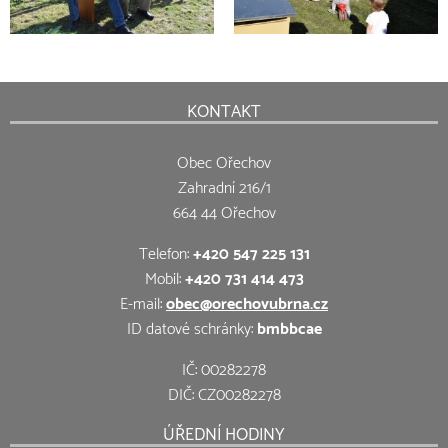
KONTAKT
Obec Ořechov
Zahradní 216/1
664 44 Ořechov
Telefon:
+420 547 225 131
Mobil:
+420 731 414 473
E-mail:
obec@orechovubrna.cz
ID datové schránky:
bmbbcae
IČ: 00282278
DIČ: CZ00282278
ÚŘEDNÍ HODINY